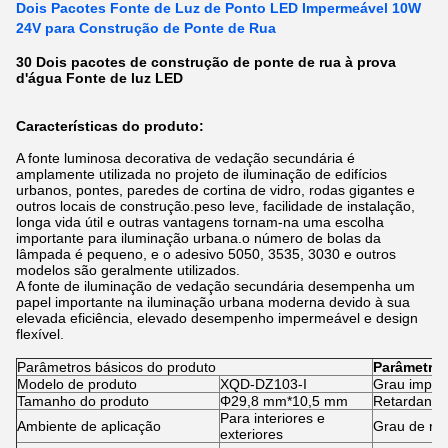
Dois Pacotes Fonte de Luz de Ponto LED Impermeável 10W
24V para Construção de Ponte de Rua
30 Dois pacotes de construção de ponte de rua à prova
d'água Fonte de luz LED
Características do produto:
A fonte luminosa decorativa de vedação secundária é
amplamente utilizada no projeto de iluminação de edifícios
urbanos, pontes, paredes de cortina de vidro, rodas gigantes e
outros locais de construção.peso leve, facilidade de instalação,
longa vida útil e outras vantagens tornam-na uma escolha
importante para iluminação urbana.o número de bolas da
lâmpada é pequeno, e o adesivo 5050, 3535, 3030 e outros
modelos são geralmente utilizados.
A fonte de iluminação de vedação secundária desempenha um
papel importante na iluminação urbana moderna devido à sua
elevada eficiência, elevado desempenho impermeável e design
flexível.
Parâmetros básicos do produto
Parâmetro 
Modelo de produto
XQD-DZ103-I
Grau imper
Tamanho do produto
Φ29,8 mm*10,5 mm
Retardante
Para interiores e
Ambiente de aplicação
Grau de res
exteriores