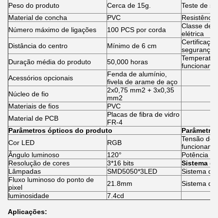
Peso do produto
Cerca de 15g.
Teste de s
Material de concha
PVC
Resistência
Classe de 
Número máximo de ligações
100 PCS por corda
elétrica
Certificaçã
Distância do centro
Mínimo de 6 cm
segurança
Temperatur
Duração média do produto
50,000 horas
funcioname
Fenda de alumínio,
Acessórios opcionais
fivela de arame de aço
2x0,75 mm2 + 3x0,35
Núcleo de fio
mm2
Materiais de fios
PVC
Placas de fibra de vidro
Material de PCB
FR-4
Parâmetros ópticos do produto
Parâmetros
Tensão de
Cor LED
RGB
funcioname
Ângulo luminoso
120°
Potência no
Resolução de cores
3*16 bits
Sistema de
Lâmpadas
SMD5050*3LED
Sistema de 
Fluxo luminoso do ponto de
21.8mm
Sistema de
pixel
luminosidade
7.4cd
Aplicações: