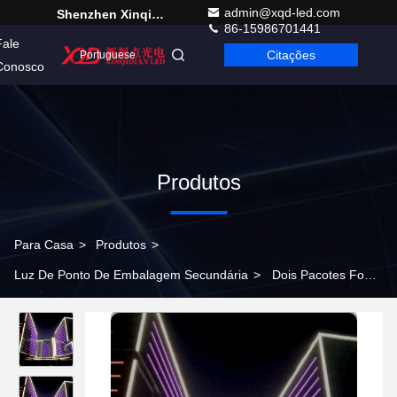
admin@xqd-led.com
Shenzhen Xinqidian Photo-Electric Co.,Ltd.
86-15986701441
Fale
Citações
Portuguese
Conosco
Produtos
Para Casa
>
Produtos
>
Luz De Ponto De Embalagem Secundária
>
Dois Pacotes Fonte
de Luz de Ponto LED Impermeável 10W 24V para Construção de
Ponte de Rua