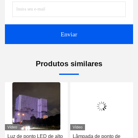
Enviar
Produtos similares
Vídeo
Vídeo
to LED de alto
Lâmpada de ponto de
Outdoor dois 