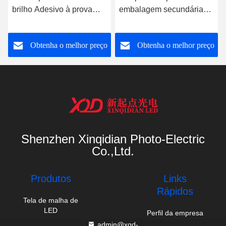
sivo à prova
embalagem secundária
embalagem l
67 DC24V Para
LED Alta luminosidade
espessamento
externa DC24V 1000lm
d'água 60W
ha o melhor preço
Obtenha o melhor preço
Obtenha o
Shenzhen Xinqidian Photo-Electric
Co.,Ltd.
Produtos
Links
Rápidos
Tela de malha de
LED
Perfil da empresa
admin@xqd-