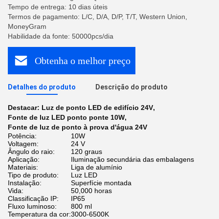
Tempo de entrega: 10 dias úteis
Termos de pagamento: L/C, D/A, D/P, T/T, Western Union,
MoneyGram
Habilidade da fonte: 50000pcs/dia
Obtenha o melhor preço
Detalhes do produto
Descrição do produto
Destacar:
Luz de ponto LED de edifício 24V
,
Fonte de luz LED ponto ponte 10W
,
Fonte de luz de ponto à prova d'água 24V
Potência:
10W
Voltagem:
24 V
Ângulo do raio:
120 graus
Aplicação:
Iluminação secundária das embalagens
Materiais:
Liga de alumínio
Tipo de produto:
Luz LED
Instalação:
Superfície montada
Vida:
50,000 horas
Classificação IP:
IP65
Fluxo luminoso:
800 ml
Temperatura da cor:
3000-6500K