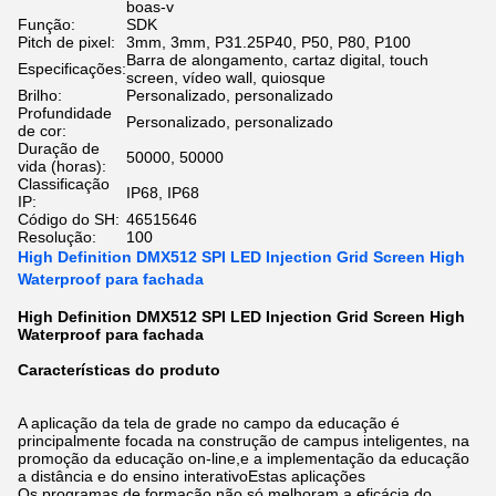
boas-v
Função:
SDK
Pitch de pixel:
3mm, 3mm, P31.25P40, P50, P80, P100
Barra de alongamento, cartaz digital, touch
Especificações:
screen, vídeo wall, quiosque
Brilho:
Personalizado, personalizado
Profundidade
Personalizado, personalizado
de cor:
Duração de
50000, 50000
vida (horas):
Classificação
IP68, IP68
IP:
Código do SH:
46515646
Resolução:
100
High Definition DMX512 SPI LED Injection Grid Screen High
Waterproof para fachada
High Definition DMX512 SPI LED Injection Grid Screen High
Waterproof para fachada
Características do produto
A aplicação da tela de grade no campo da educação é
principalmente focada na construção de campus inteligentes, na
promoção da educação on-line,e a implementação da educação
a distância e do ensino interativoEstas aplicações
Os programas de formação não só melhoram a eficácia do