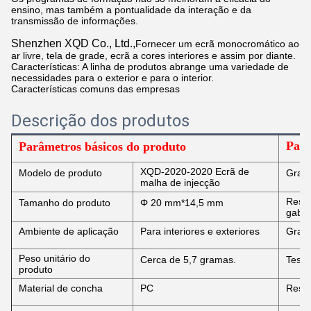
ensino, mas também a pontualidade da interação e da
transmissão de informações.
Shenzhen XQD Co., Ltd.,
Fornecer um ecrã monocromático ao
ar livre, tela de grade, ecrã a cores interiores e assim por diante.
Características: A linha de produtos abrange uma variedade de
necessidades para o exterior e para o interior.
Características comuns das empresas
Descrição dos produtos
Parâ
Parâmetros básicos do produto
XQD-2020-2020 Ecrã de
Modelo de produto
Grau
malha de injecção
Resis
Tamanho do produto
Φ 20 mm*14,5 mm
gabin
Ambiente de aplicação
Para interiores e exteriores
Grau 
Peso unitário do
Cerca de 5,7 gramas.
Teste
produto
Material de concha
PC
Resis