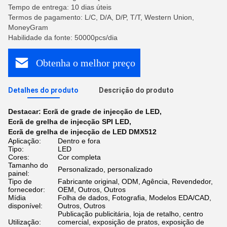
Tempo de entrega: 10 dias úteis
Termos de pagamento: L/C, D/A, D/P, T/T, Western Union,
MoneyGram
Habilidade da fonte: 50000pcs/dia
Obtenha o melhor preço
Detalhes do produto
Descrição do produto
Destacar:
Ecrã de grade de injecção de LED
,
Ecrã de grelha de injecção SPI LED
,
Ecrã de grelha de injecção de LED DMX512
Aplicação:
Dentro e fora
Tipo:
LED
Cores:
Cor completa
Tamanho do
Personalizado, personalizado
painel:
Tipo de
Fabricante original, ODM, Agência, Revendedor,
fornecedor:
OEM, Outros, Outros
Mídia
Folha de dados, Fotografia, Modelos EDA/CAD,
disponível:
Outros, Outros
Publicação publicitária, loja de retalho, centro
Utilização:
comercial, exposição de pratos, exposição de