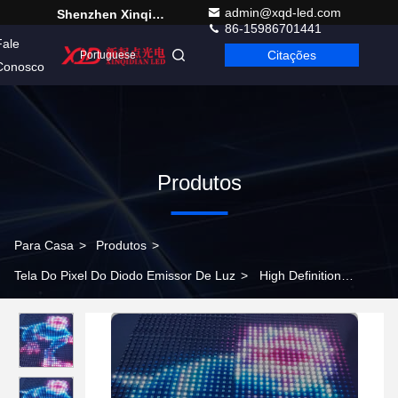
admin@xqd-led.com
Shenzhen Xinqidian Photo-Electric Co.,Ltd.
86-15986701441
Fale
Citações
Portuguese
Conosco
Produtos
Para Casa
>
Produtos
>
Tela Do Pixel Do Diodo Emissor De Luz
>
High Definition
DMX512 SPI LED Injection Grid Screen High Waterproof para
fachada