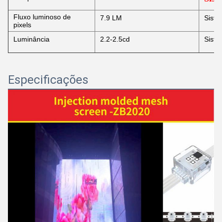
Fluxo luminoso de
7.9 LM
Siste
pixels
Luminância
2.2-2.5cd
Siste
Especificações