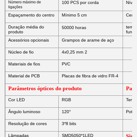
Número máximo de
100 PCS por corda
Nível
ligações
Espaçamento do centro
Mínimo 5 cm
Certi
Duração média do
tempe
50000 horas
produto
func
Acessórios opcionais
Grampos de arame de aço
Núcleo de fio
4x0,25 mm 2
Materiais de fios
PVC
Material de PCB
Placas de fibra de vidro FR-4
Parâmetros ópticos do produto
Parâ
Cor LED
RGB
Tensã
Ângulo luminoso
120°
Potên
Resolução de cores
3*8 bits
Lâmpadas
SMD5050*1LED
Sist