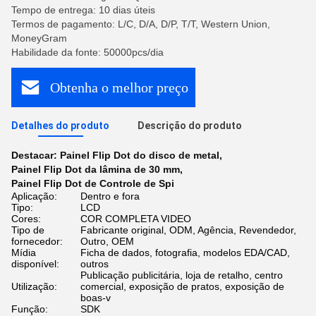
Tempo de entrega: 10 dias úteis
Termos de pagamento: L/C, D/A, D/P, T/T, Western Union,
MoneyGram
Habilidade da fonte: 50000pcs/dia
Obtenha o melhor preço
Detalhes do produto
Descrição do produto
Destacar:
Painel Flip Dot do disco de metal
,
Painel Flip Dot da lâmina de 30 mm
,
Painel Flip Dot de Controle de Spi
Aplicação:
Dentro e fora
Tipo:
LCD
Cores:
COR COMPLETA VIDEO
Tipo de
Fabricante original, ODM, Agência, Revendedor,
fornecedor:
Outro, OEM
Mídia
Ficha de dados, fotografia, modelos EDA/CAD,
disponível:
outros
Publicação publicitária, loja de retalho, centro
Utilização:
comercial, exposição de pratos, exposição de
boas-v
Função:
SDK