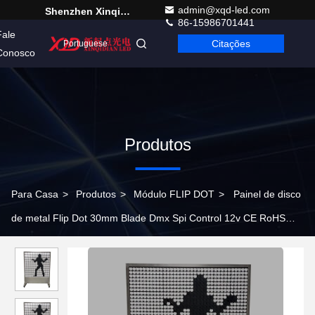
admin@xqd-led.com
Shenzhen Xinqidian Photo-Electric Co.,Ltd.
86-15986701441
Fale
Citações
Portuguese
Conosco
Produtos
Para Casa
>
Produtos
>
Módulo FLIP DOT
>
Painel de disco
de metal Flip Dot 30mm Blade Dmx Spi Control 12v CE RoHS
FCC