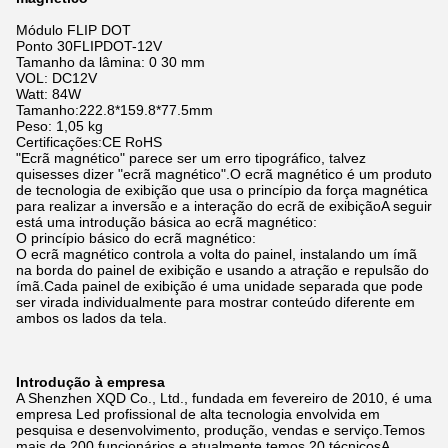
Módulo FLIP DOT
Ponto 30FLIPDOT-12V
Tamanho da lâmina: 0 30 mm
VOL: DC12V
Watt: 84W
Tamanho:222.8*159.8*77.5mm
Peso: 1,05 kg
Certificações:CE RoHS
"Ecrã magnético" parece ser um erro tipográfico, talvez
quisesses dizer "ecrã magnético".O ecrã magnético é um produto
de tecnologia de exibição que usa o princípio da força magnética
para realizar a inversão e a interação do ecrã de exibiçãoA seguir
está uma introdução básica ao ecrã magnético:
O princípio básico do ecrã magnético:
O ecrã magnético controla a volta do painel, instalando um ímã
na borda do painel de exibição e usando a atração e repulsão do
ímã.Cada painel de exibição é uma unidade separada que pode
ser virada individualmente para mostrar conteúdo diferente em
ambos os lados da tela.
Introdução à empresa
A Shenzhen XQD Co., Ltd., fundada em fevereiro de 2010, é uma
empresa Led profissional de alta tecnologia envolvida em
pesquisa e desenvolvimento, produção, vendas e serviço.Temos
mais de 200 funcionários e atualmente temos 20 técnicosA